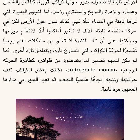
الأرض ثابتة لا تتحرك، تدور حولها كواكب قريبة، كالقمر والشمس
وعطارد والزهرة والمريخ والمشتري وزحل. أما النجوم البعيدة التي
نراها ثابتة في السماء ليلًا فهي كذلك تدور حول الأرض لكن في
حركة منتظمة ثابتة، لذلك لا تتغير أماكنها أبدًا لانتظام دورانها
وحركتها. على أن تلك النظرة لا تخلو من مشكلات، فلم يجدوا
تفسيرًا لحركة الكواكب التي تتسارع تارة، وتتباطؤ تارة أخرى. كما
لم يكن لديهم تفسير لما يشاهدوه من ظواهر، كظاهرة الحركة
الرجعية «retrograde motion»، فكانت بعض الكواكب تقف
حركتها، وتتجه اتجاهًا عكسيًا للخلف، ثم تعيد السير في مدارها
المعهود مرة ثانية.