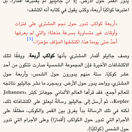
يدور القمر حول الأرض. إلا أن جاليليو لم يعتبرها أقمارًا، بل
اعتبرها كواكبًا أربعة، وكتب يقول في كتابه أنه اكتشف:
«أربعة كواكب تدور حول نجم المشتري على فترات
وأوقات غير متساوية بسرعة مذهلة؛ والتي لم يعرفها
[5]
أحدٌ حتى يومنا هذا، اكتشفها المؤلف مؤخرًا.»
وصف جاليلو أقمار المشتري بأنها
كواكب أربعة
. ووفقًا لتلك
الاكتشافات الأخيرة فإن المجموعة الشمسية صارت تتكون من أحد
عشر كوكبًا، ستة منهم يدورون حول الشمس، وأربعة حول
المشتري، وواحد يدور حول الأرض. وبمجرد ما نشر جاليليو نتائجَه
للعالِم أجمع، فقد قرأها العالم الألماني جوهانز كبلر «Johannes
Kepler»، ثم أرسل إلى جاليليو رسالةً ليعلق على اكتشافاته تلك،
لكنه في تلك الرسالة بدأ يفرق بين القمر والكوكب، مطلقًا على
الأجرام التي تدور حول الكواكب (أقمارًا) وعلى الأجرام التي تدور
حول الشمس (كواكبًا).