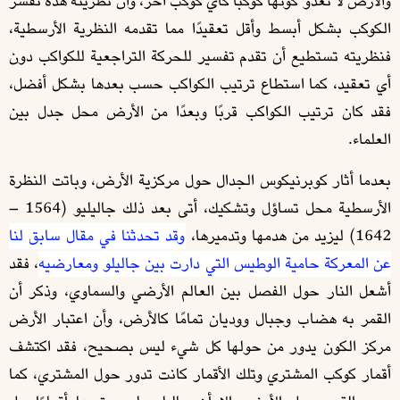
والأرض لا تعدو كونها كوكبًا كأي كوكب آخر، وأن نظريته هذه تفسر
الكوكب بشكل أبسط وأقل تعقيدًا مما تقدمه النظرية الأرسطية،
فنظريته تستطيع أن تقدم تفسير للحركة التراجعية للكواكب دون
أي تعقيد، كما استطاع ترتيب الكواكب حسب بعدها بشكل أفضل،
فقد كان ترتيب الكواكب قربًا وبعدًا من الأرض محل جدل بين
العلماء.
بعدما أثار كوبرنيكوس الجدال حول مركزية الأرض، وباتت النظرة
الأرسطية محل تساؤل وتشكيك، أتى بعد ذلك جاليليو (1564 –
1642) ليزيد من هدمها وتدميرها،
وقد تحدثنا في مقال سابق لنا
عن المعركة حامية الوطيس التي دارت بين جاليلو ومعارضيه
، فقد
أشعل النار حول الفصل بين العالم الأرضي والسماوي، وذكر أن
القمر به هضاب وجبال ووديان تمامًا كالأرض، وأن اعتبار الأرض
مركز الكون يدور من حولها كل شيء ليس بصحيح، فقد اكتشف
أقمار كوكب المشتري وتلك الأقمار كانت تدور حول المشتري، كما