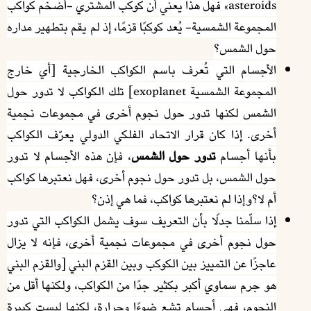
asteroids» فهل هذا يعني أن كوكب المشتري -أضخم كواكب
المجموعة الشمسية- يُعد كوكبًا قزمًا، إذ لم يقم بتطهير مداره
حول الشمس؟
الأجسام التي تُعرف باسم الكواكب الخارجية [أي خارج
المجموعة الشمسية exoplanet] تلك الكواكب لا تدور حول
الشمس لكنها تدور حول نجوم أخرى في مجموعات نجمية
أخرى. إذا كان قرار الاتحاد الفلكي الدولي يعرّف الكواكب
بأنها أجسام
تدور حول الشمس
، فإن هذه الأجسام لا تدور
حول الشمس، بل تدور حول نجوم أخرى، فهل نعتبرها كواكب
أم لا؟وإذا لم نعتبرها كواكب، فما هي إذن؟
إذا سلّمنا جدلًا بأن التعريف سوف يشمل الكواكب التي تدور
حول نجوم أخرى في مجموعات نجمية أخرى، فإنه لا يزال
عاجزًا عن التمييز بين الكوكب وبين القزم البني [والقزم البني
هو جرم سماوي أكبر بكثير جدًا من الكواكب، ولكنها أقل من
النجوم، فهي أجسام تشع ضوءًا وحرارة، لكنها ليست كبيرة