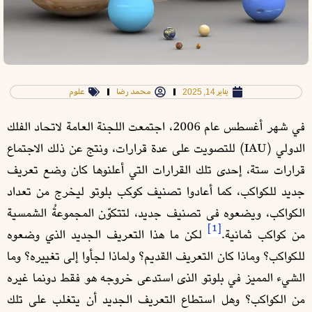
يناير 14, 2025
محمد رضا
علوم
في شهر أغسطس عام 2006، اجتمعت اللجنة العامة لاتحاد الفلك
الدولي (IAU) للتصويت على عدة قرارات، ونتج عن ذلك الاجتماع
قرارات ستة، إحدى تلك القرارات التي أعلنوها كان وضع تعريف
جديد للكواكب، كما أعادوا تصنيف كوكب بلوتو
ليخرج من تعداد
الكواكب،
ويضعوه في تصنيف جديد، لتتكوّن المجموعةُ الشمسية
[1]
من كواكب ثمانية.
لكن ما هذا التعريف الجديد الذي وضعوه
للكواكب؟ وماذا كان التعريف القديم؟ ولماذا لجأوا إلى تغييره؟ وما
الشيء المميز في بلوتو الذى استدعى خروجه هو فقط دونما غيره
من الكواكب؟ وهل استطاع التعريف الجديد أن يتغلب على تلك