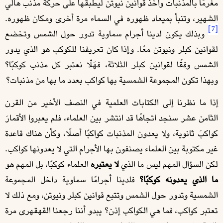
مغرمًا بالمذنبات وأخذ قوانين نيوتن ليطبقها على حركة مذنب هالي
الشهير، وتنبأ بميعاد ظهوره في السماء مرة أخرى ومكان ظهوره.
[7]
وبذلك يكون لدينا أجرام سماوية تدور حول الشمس وتخضع
لقوانين كبلر ونيوتن معًا. وإذا كان تعريفنا للكوكب هو الذي يدور
الشمس وفقًا لقوانين كبلر الثلاثة، فهَلّا نعتبر كل مذنب كوكبًا؟
وبهذا تكون المجموعة الشمسية بها كواكب بعدد ما بها من مذنبات؟
إذا ما نظرنا إلى الكتابات العلمية في النصف الأخير من القرن
الثامن عشر سنجد اتجاهًا قد انتشر بين العلماء، فلم يعبروا الأقمارَ
كواكبَ ثانوية، ولا يعدون المذنبات كواكبًا أصلًا، وكأن هناك قاعدة
غير مكتوبة بين العلماء يصنفون بها الأجرام التي لا يعدونها كواكب.
لكن السؤال المهم ليس ما الذي
لا يعتبره
العلماء كوكبًا، بل المهم هو
ما الذي يعدونه كوكبًا؟
فلدينا أجرامًا سماوية داخل المجموعة
الشمسية وتدور حول الشمس وتتبع قوانين كبلر ونيوتن، ومع ذلك لا
تعتبر كواكب، فما هي الكواكب إذن؟ يبدو أننا رجعنا القهقهرى مرة