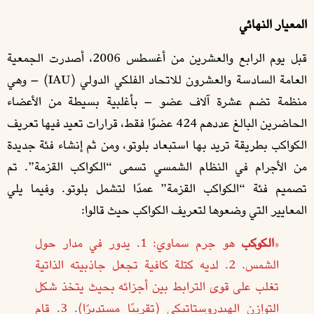
المعيار النهائي
قبل يوم الرابع والعشرين من أغسطس 2006، أصدرت الجمعية
العامة السادسة والعشرون للاتحاد الفلكي الدولي (IAU) – وهي
منظمة تضم عشرة آلاف عضو – بأغلبية بسيطة من الأعضاء
الحاضرين البالغ عددهم 424 عضوًا فقط، قرارات تعيد فيها تعريف
الكواكب بطريقة تريد بها استبعاد بلوتو، ومن ثم إنشاء فئة جديدة
من الأجرام في النظام الشمسي تسمى “الكواكب القزمة”. تم
تصميم فئة “الكواكب القزمة” عمدًا لتشمل بلوتو. وفيما يلي
المعايير التي وضعوها لتعريف الكواكب حيث قالوا:
«
الكوكب
هو جرم سماوي:
1. يدور في مدار حول
الشمس. 2. لديه كتلة كافية تجعل جاذبيته الذاتية
تغلب على قوى الترابط بين أجزائه بحيث يتخذ شكل
التوازن الهيدروستاتيكي (تقريبًا مستديرًا). 3. قام