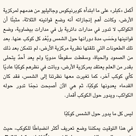
أكمل «كبلر» على ما ابتدأه كوبرنيكوس وجاليليو من هدمهم لمركزية
الأرض، وكانت أهم إنجازاته أنه وضع قوانينه الثلاثة، مثبتًا أن
الكواكب لا تدور في مدارات دائرية بل في مدارات بيضاوية، وضع
قوانينها وحَسَب مدة دورانها حول الشمس وبُعْد كل كوكب عنها. بعد
تلك الطعونات التي تلقتها نظرية مركزية الأرض، لم تتمكن بعد ذلك
من الصمود والحياة، وسقطت سقوطًا مدويًا ولم يعد أحدٌ يتحلى
بقدر من العلم يعتقد بمركزية الأرض، وباتت في نظرهم كوكبًا عاديًا
كأي كوكب آخر، كما تغيرت معها نظرتنا إلى الشمس، فقد كان
القدماء يعدونها كوكبًا، ثم هي الآن أصبحت نجمًا تدور حوله
الكواكب، ويدور حول الكوكب أقمار.
ليس كل ما يدور حول الشمس كوكبًا
في هذا التوقيت يمكننا وضع تعريف أكثر انضباطًا للكوكب، حيث