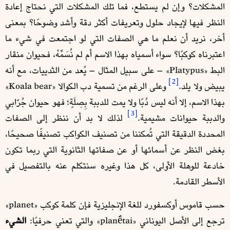
المشكلات؟ وإن لم يستطع، فما تلك المشكلات التي نحتاج إعادة
النظر فيها لإيجاد حلول وتعريفات أكثر دقة وأشد وضوحًا؟ بمعنى
أخر، نريد أن نعلم ما هي الصفات التي لو اجتمعت في شيء ما
اعتبرناه كوكبًا؟ سواء أسمياه بهذا الاسم أم لم نُسَمِّهْ، فحيوان منقار
البط «Platypus» – على سبيل المثال – يُعد من الثدييات، مع أنه
[2]
يبيض ولا يلد.
وعلى الرغم من تسمية دب الكوالا «Koala bear»
بهذا الاسم، إلا أنه ليس دُبًا ولا يمت للدببة بِصِلَةٍ؛ فهو حيوان جُرّابي
[3]
والدببة حيوانات مشيمية.
لذلك لا بد أن ننظر إلى الصفات
المحددة الدقيقة التي تُمكننا من تصنيف الكواكب تصنيفًا صحيحًا،
بغض النظر عن أسمائها أو عن صفاتها الثانوية التي ربما تكون
خادعة للوهلة الأولى، كل هذا وغيره سنتكلم عنه بالتفصيل في
الأسطر القادمة.
حسب قاموس أوكسفورد للغة الإنجليزية فإن كلمة كوكب «planet»
ترجع إلى الأصل اليوناني «planḗtai» والتي تعني حرفيًا:
الشيء