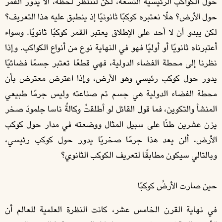
حول الكواكب الرئيسية التسعة، لكن لننتظر لحظة، ألا يدور القمر
حول الأرض؟ هلّا نعتبره كوكبًا ثانونيًا إذ ينطبق عليه هذا التعريف؟
لكن يبدو أن لا أحد على الإطلاق يعتبر القمر كوكبًا ثانويًا. وسواء
أعتبرناه ثانويًا أو أوليًا فهو في النهاية نوع من أنواع الكواكب. وإذا
نظرنا إلى محطة الفضاء الدولية، فهي قطعًا تعتبر جسمًا فضائيًا
يدور حول كوكب رئيسي وهو الأرض، وإذا اعترض معترض بأن
محطة الفضاء الدولية هي جسم تم صناعته وليس جرمًا طبيعي
المنشأ والتكوين، فما قول القائل لو أطلقتْ وكالةُ ناسا جلمودَ صخر
يزن عشرين طنًا على سبيل المثال ووضعته في مدار حول كوكب
الأرض، ألن يعد هذا جرمًا صخريًا يدور حول كوكب رئيسي،
وبالتالي سيكون مطابقًا لتعريف الكوكب الثانوي؟
حين صارت الأرضُ كوكبًا
في نهاية القرن الخامس عشر، كانت النظرة العلمية للعالم أن