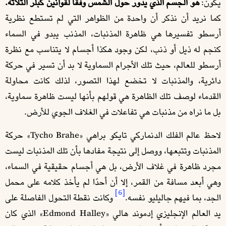
يكون:
هو الجسم الذي يدور حول الشمس وفقًا لقوانين كبلر الثلاثة.
كما نريد أن نذكر أن واحدة من الظواهر التي لم تستطع نظرية
أرسطو تفسيرها هي ظاهرة المذنبات، المذنب يبدو في السماء
كنجم له ذيل أو ذنب، لكن وجود هكذا أجسام لا يتناسب مع نظرة
أرسطو للعالم، حيث تلك الأجرام السماوية لا بد أن تسير في حركة
دائرية، والمذنبات لا تخضع لهذا التصور، لذلك كانت محاولة
القدماء لوصف تلك الظاهرة هي قولهم بأنها ليست ظاهرة سماوية،
بل ما نراه من مذنبات هي تفاعلات في الغلاف الجوي للأرض.
لاحظ عالم الفلك الدنماركي تايكو براهي «Tycho Brahe» حركة
المذنبات وتتبعها، ووصل إلى نتيجة مفادها بأن تلك المذنبات ليست
مجرد ظاهرة في غلاف الأرض، بل هي أجسام حقيقية في السماء،
وهي أبعد مسافة من القمر، إلا أن أحدًا لم يأخذ كلامه على محمل
[6]
الجد، بما فيهم جاليليو نفسه.
وكانت نقطة التحول الفاصلة على
يد العالم الإنجليزي إدموند هالي «Edmond Halley» الذي كان