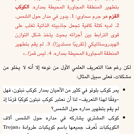
بتطهير المنطقة المجاورة المحيطة بمداره.
الكوكب
القزم
هو جرم سماوي:
1. يدور في مدار حول الشمس.
2. لديه كتلة كافية تجعل جاذبيته الذاتية تغلب على
قوى الترابط بين أجزائه بحيث يتخذ شكل التوازن
الهيدروستاتيكي (تقريبًا مستديرًا). 3. لم يقم بتطهير
المنطقة المجاورة المحيطة بمداره. 4. ليس قمرًا..»
لكن رغم هذا التعريف العلمي الأول من نوعه إلا أنه لا يخلو من
مشكلات، فعلى سبيل المثال:
يمر كوكب بلوتو في كثير من الأحيان بمدار كوكب نبتون، فهل
-وفقًا لهذا التعريف- لنا أن نعتبر كوكب نبتون كوكبًا قزمًا إذ
لم يقم بتطهير مداره حول الشمس؟
كوكب المشتري يشاركه في مداره حول الشمس آلاف
الكويكبات تُعرف جميعها باسم كويكبات طروادة «Trojan