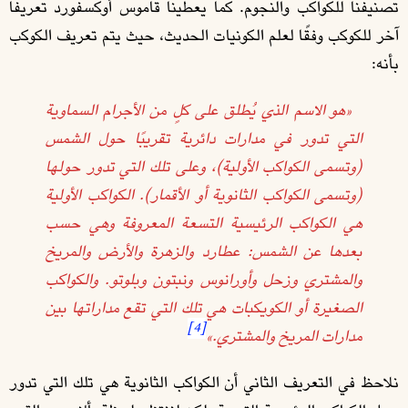
تصنيفنا للكواكب والنجوم. كما يعطينا قاموس أوكسفورد تعريفًا
آخر للكوكب وفقًا لعلم الكونيات الحديث، حيث يتم تعريف الكوكب
بأنه:
«هو الاسم الذي يُطلق على كلٍ من الأجرام السماوية
التي تدور في مدارات دائرية تقريبًا حول الشمس
(وتسمى الكواكب الأولية)، وعلى تلك التي تدور حولها
(وتسمى الكواكب الثانوية أو الأقمار). الكواكب الأولية
هي الكواكب الرئيسية التسعة المعروفة وهي حسب
بعدها عن الشمس: عطارد والزهرة والأرض والمريخ
والمشتري وزحل وأورانوس ونبتون وبلوتو. والكواكب
الصغيرة أو الكويكبات هي تلك التي تقع مداراتها بين
[4]
مدارات المريخ والمشتري.»
نلاحظ في التعريف الثاني أن الكواكب الثانوية هي تلك التي تدور