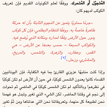
المُتجوّل أو المُتحرك
. ووفقًا لعلم الكونيات القديم فإن تعريف
الكوكب لديهم كان:
«جرمًا سماويًا يتميز عن النجوم الثابتة بأن له حركة
ظاهرةً خاصةً به. ووفقًا للنظام البطلمي، فإن كل كوكب
يدور حول الأرض وفقًا لمداره ومكانه الذي وُضع فيه.
والكواكب السبعة – حسب بعدها عن الأرض – هي
القمر، وعطارد، والزهرة، والشمس، والمريخ،
[4]
والمشتري، وزحل.»
وإذا كنت منتبهًا عزيزي القارئ بما فيه الكفاية، فإن اليونانيين
القدماء كانوا يعدون الشمس كوكبًا، في حين أن الأرض لم تكن كوكبًا
في نظرهم! وبالتأكيد لم تكن الشمس كوكبًا في الماضي ثم تحولت
إلى نجم في وقتنا الحاضر، لكن الشيء الذي تغير وتبدل هو فهمنا
نحن لطبيعة كل منهما، وتعريفاتنا نحن التي عدلناها ومِن ثَمّ تغير