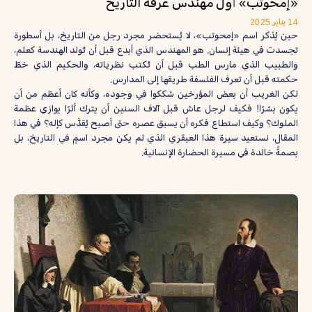
«إمحوتب» أول مهندس عرفه التاريخ
14 يناير 2025
حين يُذكر اسم «إمحوتب»، لا يُستحضر مجرد رجل من التاريخ، بل أسطورة
تجسدت في هيئة إنسان. هو المهندس الذي أبدع قبل أن تُولد الهندسة كعلم،
والطبيب الذي مارس الطب قبل أن تُكتب نظرياته، والحكيم الذي خطّ
حكمته قبل أن تعرف الفلسفة طريقها إلى المدارس.
لكن الغريب أن بعض المؤرخين شككوا في وجوده، وكأنه كان أعظم من أن
يكون بشرًا! فكيف لرجل عاش قبل آلاف السنين أن يترك أثرًا يوازي عظمة
الملوك؟ وكيف استطاع فكره أن يسبق عصره حتى أصبح يُقدَّس كإله؟ في هذا
المقال، نستعيد سيرة هذا العبقري الذي لم يكن مجرد اسمٍ في التاريخ، بل
بصمةً خالدة في مسيرة الحضارة الإنسانية.