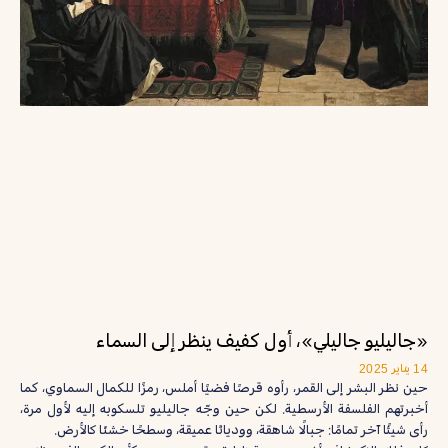
«جاليليو جاليلي»، أول كفيف ينظر إلى السماء
14 يناير 2025
حين نظر البشر إلى القمر، رأوه قرصًا فضيًا أملس، رمزًا للكمال السماوي، كما
أخبرتهم الفلسفة الأرسطية. لكن حين وجّه جاليليو تلسكوبه إليه لأول مرة،
رأى شيئًا آخر تمامًا: جبالًا شاهقة، ووديانًا عميقة، وسطحًا خشنًا كالأرض.