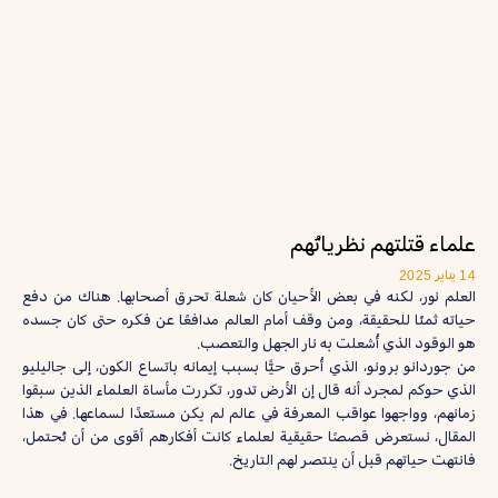
علماء قتلتهم نظرياتُهم
14 يناير 2025
العلم نور، لكنه في بعض الأحيان كان شعلة تحرق أصحابها. هناك من دفع
حياته ثمنًا للحقيقة، ومن وقف أمام العالم مدافعًا عن فكره حتى كان جسده
هو الوقود الذي أُشعلت به نار الجهل والتعصب.
من جوردانو برونو، الذي أُحرق حيًّا بسبب إيمانه باتساع الكون، إلى جاليليو
الذي حوكم لمجرد أنه قال إن الأرض تدور، تكررت مأساة العلماء الذين سبقوا
زمانهم، وواجهوا عواقب المعرفة في عالم لم يكن مستعدًا لسماعها. في هذا
المقال، نستعرض قصصًا حقيقية لعلماء كانت أفكارهم أقوى من أن تُحتمل،
فانتهت حياتهم قبل أن ينتصر لهم التاريخ.