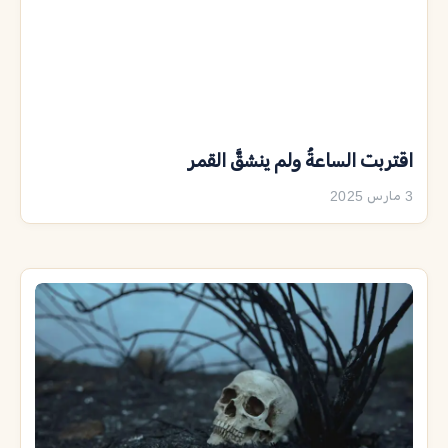
اقتربت الساعةُ ولم ينشقَّ القمر
3 مارس 2025