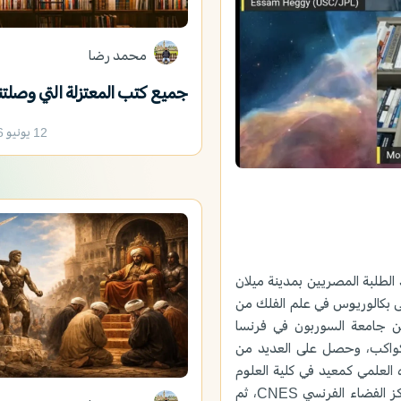
محمد رضا
جميع كتب المعتزلة التي وصلتن
12 يونيو 2026
د الطلبة المصريين بمدينة ميلان
لى بكالوريوس في علم الفلك من
من جامعة السوربون في فرنسا
شاف الكواكب، وحصل على العديد من
ه العلمي كمعيد في كلية العلوم
بجامعة القاهرة، ثم باحثاً بالمركز القومي للبحوث CNRS بفرنسا ومركز الفضاء الفرنسي CNES، ثم