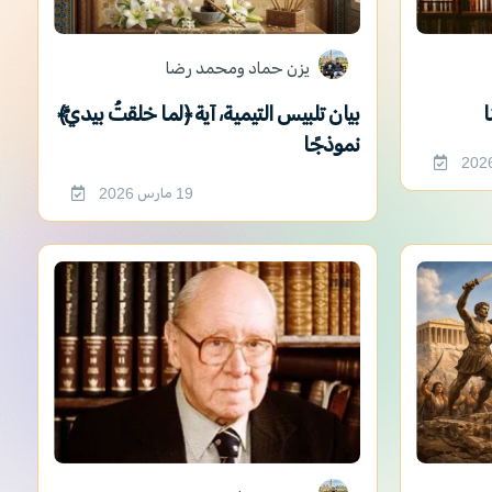
يزن حماد ومحمد رضا
ا
بيان تلبيس التيمية، آية ﴿لما خلقتُ بيديَّ﴾
نموذجًا
19 مارس 2026