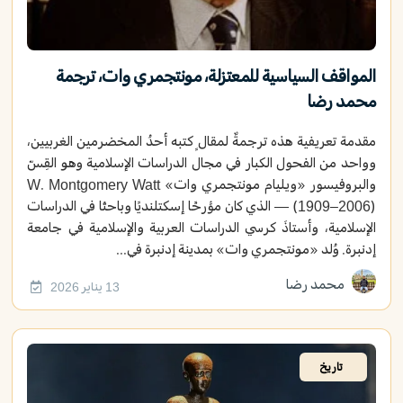
المواقف السياسية للمعتزلة، مونتجمري وات، ترجمة
محمد رضا
مقدمة تعريفية هذه ترجمةٌ لمقالٍ كتبه أحدُ المخضرمين الغربيين،
وواحد من الفحول الكبار في مجال الدراسات الإسلامية وهو القِسّ
والبروفيسور «ويليام مونتجمري وات» W. Montgomery Watt
(1909–2006) — الذي كان مؤرخًا إسكتلنديًا وباحثًا في الدراسات
الإسلامية، وأستاذَ كرسي الدراسات العربية والإسلامية في جامعة
إدنبرة. وُلد «مونتجمري وات» بمدينة إدنبرة في...
محمد رضا
13 يناير 2026
تاريخ