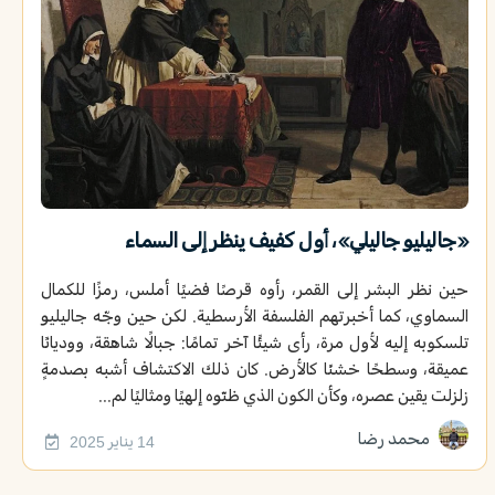
«جاليليو جاليلي»، أول كفيف ينظر إلى السماء
حين نظر البشر إلى القمر، رأوه قرصًا فضيًا أملس، رمزًا للكمال
السماوي، كما أخبرتهم الفلسفة الأرسطية. لكن حين وجّه جاليليو
تلسكوبه إليه لأول مرة، رأى شيئًا آخر تمامًا: جبالًا شاهقة، ووديانًا
عميقة، وسطحًا خشنًا كالأرض. كان ذلك الاكتشاف أشبه بصدمةٍ
زلزلت يقين عصره، وكأن الكون الذي ظنّوه إلهيًا ومثاليًا لم...
محمد رضا
14 يناير 2025