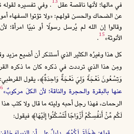
13
في مالها؛ لأنها ناقصة عقل
. وفي تفسيره لقوله تعالى 
عن الضحاك والحسن قولهم: «ولا تؤتوا السفهاء أموا
وقالوا إن الله لم يُرسل رسولًا أو نبيًا امرأة؛ 
15
الأنوثة»
.
كل هذا وغيرُه الكثير الذي أستنكر أن أضيع مزيد و
ومِن هذا الذي ترددت في ذكره كان ما ذكره القرطبي 
وَتِسْعُونَ نَعْجَةً وَلِيَ نَعْجَةٌ وَاحِدَةٌ﴾، يقول القرطبي
6
عنها بالبقرة والحجرة والناقة؛ لأن الكلَ مركوبٌ
»
الرحمات، فهذا رجل أحبه وليته ما قال ولا كتب هذا
لَكُم مِّنْ أَنفُسِكُمْ أَزْوَاجًا لِّتَسْكُنُوا إِلَيْهَا﴾ فيقول:
قوله:
﴿خَلَقَ لَكُمْ﴾ دليلٌ على أن النساءَ خل