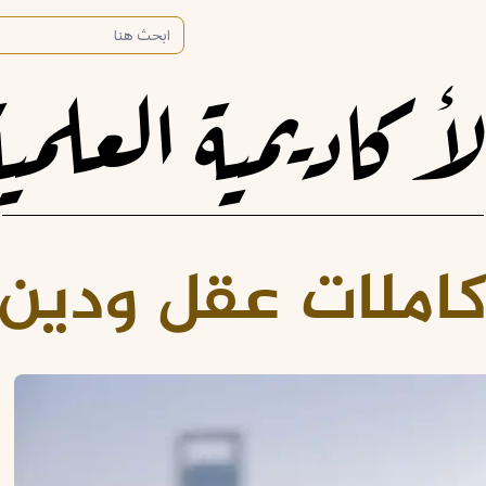
لأكاديمية العلمية
املات عقل ودين