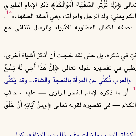
﴿وَلَا تُؤْتُوا السّفَهَاءَ أَمْوَالَكُمُ﴾ ذكر الإمام الطبري
14
لكم يعني: ولد الرجل وامرأته، وهي أسفه السفهاء»
.
لأن «صفة الكمال المطلوبة للأنبياء والرسل تتنافى مع
قتٍ في ذكره، بل حتى لقد خجلت أن أذكرَ أشياءً أخرى،
في تفسيره لقوله تعالى ﴿إنَّ هَذَا أَخِي لَهُ تِسْعٌ
:
«
والعرب تُكنِّي عن المرأة بالنعجة والشاة…
وقد يُكنَّى
1
. أو ما ذكره الإمام الفخر الرازي
— عليه سحائب
 الكلام —
في تفسيره لقوله تعالى ﴿وَمِنْ آيَاتِهِ أَنْ خَلَقَ
قن كخلق الدواب والنبات وغير ذلك من المنافع، كما