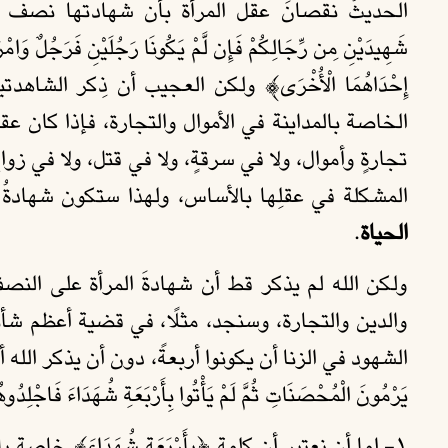
الحديثُ نقصانَ عقل المرأة بأن شهادتها نصف شهادة
شَهِيدَيْنِ مِن رِّجَالِكُمْ فَإِن لَّمْ يَكُونَا رَجُلَيْنِ فَرَجُلٌ وَامْرَ
إِحْدَاهُمَا الْأُخْرَى﴾ ولكن العجيب أن ذِكر الشا
الخاصة بالمداينة في الأموال والتجارة، فإذا كان عق
تجارةٍ وأموال، ولا في سرقةٍ، ولا في قتل، ولا في زواج
المشكلة في عقلِها بالأساس، ولهذا ستكون شهادةُ
الحياة
.
ولكن الله لم يذكر قط أن شهادةَ المرأة على النص
والدين والتجارة، وسنجد، مثلًا، في قضية أعظم شأنًا
الشهود في الزنا أن يكونوا أربعةً، دون أن يذكر الله 
يَرْمُونَ الْمُحْصَنَاتِ ثُمَّ لَمْ يَأْتُوا بِأَرْبَعَةِ شُهَدَاءَ فَ
١- إما أن نعتبر أن كلمة ﴿بِأَرْبَعَةِ شُهَدَاءَ﴾ خا