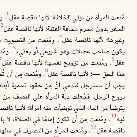
1
مُنعت المرأة من تولي الخلافة؛ لأنها ناقصة عقل
. و
3
السفر بدون محرم مخافة الفتنة؛ لأنها ناقصة عقل
.
4
وغيرها؛ لأنها ناقصة عقل
. ومُنعت من التصويت ف
5
يكون صاحب عضلات وهو شيوعي أو بعثي»
. ومُ
7
6
عقل
. ومُنعت من تزويج نفسها؛ لأنها ناقصة عقل
8
هذا الحق —؛ لأنها ناقصة عقل
. ومُنعت مِن أن تُس
يجب أن تسترجل فتدعي أنَّ مِن حقها تسمية أبنائ
بروح الرجل، فجُعلت دية المرأة على النصف من دي
يتوضأ من الماء الذي توضأت منه امرأة؛ لأنها ناق
11
فيه
. ومُنعت مِن أن تكون إمامًا في الصلاة، لا بال
12
ناقصة عقل
. ومُنعت المرأة من التصرف في مالها