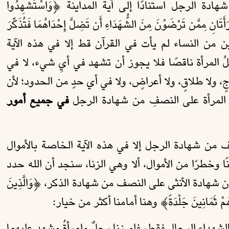
 الرجل استنادًا إلى آية المداينة ﴿وَاسْتَشْهِدُوا
أَتَانِ مِمَّن تَرْضَوْنَ مِنَ الشُّهَدَاءِ أَن تَضِلَّ إِحْدَاهُمَا فَتُذَكِّرَ
هدتين من النساء لم يأت في القرآن قط إلا في هذه الآية
لُ المرأة ناقصًا فلا يجوز أن تشهد في أيِ شيء، لا في
ٍ، ولا طلاقٍ، ولا أعراضٍ، ولا في أي حدٍ من الحدود؛ لأن
 المرأة على النصفِ من شهادة الرجل
في جميع أمور
ف من شهادة الرجل إلا في هذه الآية الخاصة بالأموال
 وخطرًا من الأموال، ألا وهي الزنا، سنجد أن الله حدد
أن شهادة الأنثى على النصف من شهادة الذكر، ﴿وَالَّذِينَ
اجْلِدُوهُمْ ثَمَانِينَ جَلْدَةً﴾ وهنا أمامنا أكثر من خيار:
صة بالشهداء الرجال فقط، فلو زنا رجلٌ وامرأةُ وشهد عليهما