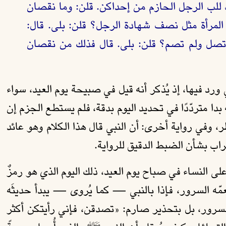
للب الرجل الحازم من إحداكن. قلن: وما نقصان
 المرأة مثل نصف شهادة الرجل؟ قلن: بلى. قال:
تصل ولم تصم؟ قلن: بلى. قال فذلك من نقصان
ورد فيها، إذ يُذكر أنه قيل في صبيحة يوم العيد، سواء
دا متردّدًا في تحديد اليوم بدقة، فلم يستطع الجزم إن
 وفي رواية أخرى: أن النبي قال هذا الكلام وهو عائد
غراب بشأن الضبط الدقيق للرواية.
 النساء في صباح يوم العيد، ذلك اليوم الذي هو رمزٌ
عمّه السرور، فإذا بالنبي — كما يُروى — يبدأ حديثَه
والسرور، بل بتحذير صارم: «تصدقن، فإني رأيتكن أكثر