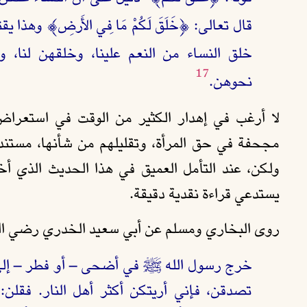
قال تعالى: ﴿خَلَقَ لَكُمْ مَا فِي الأَرضِ﴾ وهذا
خلق النساء من النعم علينا، وخلقهن لنا، وتك
17
نحوهن.
لا أرغب في إهدار الكثير من الوقت في استعرا
مجحفة في حق المرأة، وتقليلهم من شأنها، مستندي
ولكن، عند التأمل العميق في هذا الحديث الذي 
يستدعي قراءة نقدية دقيقة.
روى البخاري ومسلم عن أبي سعيد الخدري رضي الله
خرج رسول الله ﷺ في أضحى – أو فطر – إلى ال
تصدقن، فإني أريتكن أكثر أهل النار. فقلن: