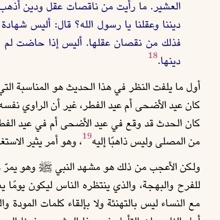
العشير. ما رأيت من ناقصات عقل ودين أذهب 
ديننا وعقلنا يا رسول الله؟ قال: أليس شهادة
فذلك من نقصان عقلها. أليس إذا حاضت لم 
18
دينها.
أول ما يلفت النظر في هذا الحديث هو المناسبة التي 
كان عيد الأضحى أم عيد الفطر، غير أن الراوي نفسه ب
كان الحدث قد وقع في عيد الأضحى أم في عيد الفطر،
19
من المصلى وليس ذاهبًا إليه
، وهو أمر يثير الاست
ولكن الأعجب من ذلك هو مشهد النبي ﷺ وهو يمرّ على
للفرح والبهجة، والذي ينتظره الناس ليكون يومًا ي
مع النساء ليس بالتهنئة ولا بإلقاء كلمات المودة 