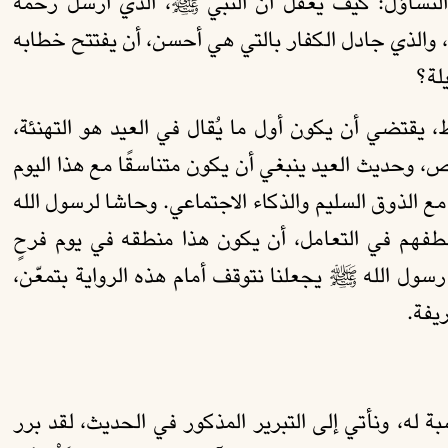
 التساؤل: كيف يُعقل أن النبي ﷺ، الذي أُرسل رحمةً
ا، والذي جادل الكفار بالتي هي أحسن، أن يفتتح خطابه
لة؟
، يقتضي أن يكون أول ما يُقال في العيد هو التهنئة،
، وحديث العيد ينبغي أن يكون متناسقًا مع هذا اليوم
ٍ مع الذوق السليم والذكاء الاجتماعي. وحاشا لرسول الله
لطفهم في التعامل، أن يكون هذا منطقه في يوم فرحٍ
ول الله ﷺ يجعلنا نتوقف أمام هذه الرواية بتمعّن،
يفة.
ِبة له، ونأتي إلى التبرير المذكور في الحديث، لقد برر