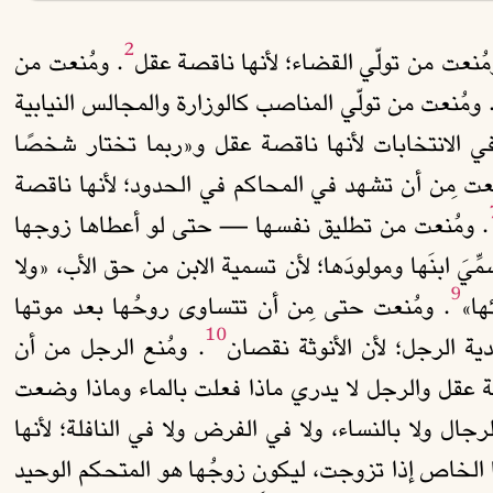
2
مُنعت من تولّي القضاء؛ لأنها ناقصة عقل
. ومُنعت من
 ومُنعت من تولّي المناصب كالوزارة والمجالس النيابية
ي الانتخابات لأنها ناقصة عقل و«ربما تختار شخصًا
نعت مِن أن تشهد في المحاكم في الحدود؛ لأنها ناقصة
. ومُنعت من تطليق نفسها — حتى لو أعطاها زوجها
مِّيَ ابنَها ومولودَها؛ لأن تسمية الابن من حق الأب، «ولا
9
ها»
. ومُنعت حتى مِن أن تتساوى روحُها بعد موتها
10
ة الرجل؛ لأن الأنوثة نقصان
. ومُنع الرجل من أن
صة عقل والرجل لا يدري ماذا فعلت بالماء وماذا وضعت
رجال ولا بالنساء، ولا في الفرض ولا في النافلة؛ لأنها
 الخاص إذا تزوجت، ليكون زوجُها هو المتحكم الوحيد