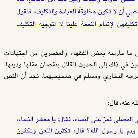
 يقتضي أن لا تكون مخلوقةً للعبادة والتكليف، فنقول
ليفهن لإتمام النعمة علينا لا لتوجيه التكليف
ض ما مارسه بعض الفقهاء والمفسرين من اجتهادات
ن في ذلك إلى الحديث القائل بنقصان عقلها ودينها.
أخرجه البخاري ومسلم في صحيحيهما، نجد أن النص
 عنه، قال:
مصلى فمرّ على النساء، فقال: يا معشر النساء،
 وبم يا رسول الله؟ قال: تكثرن اللعن وتكفرن